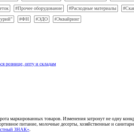
еток
#Прочее оборудование
#Расходные материалы
#Ска
урий"
#ФН
#ЭДО
#Эквайринг
ся рознице, опту и складам
рота маркированных товаров. Изменения затронут не одну конкр
ортивное питание, молочные десерты, хозяйственные и санитарн
Честный ЗНАК»
.