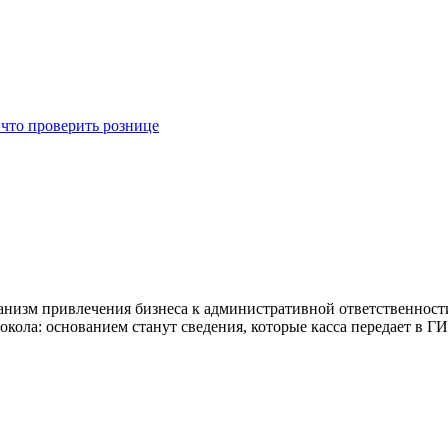
 что проверить рознице
еханизм привлечения бизнеса к административной ответственно
токола: основанием станут сведения, которые касса передает в