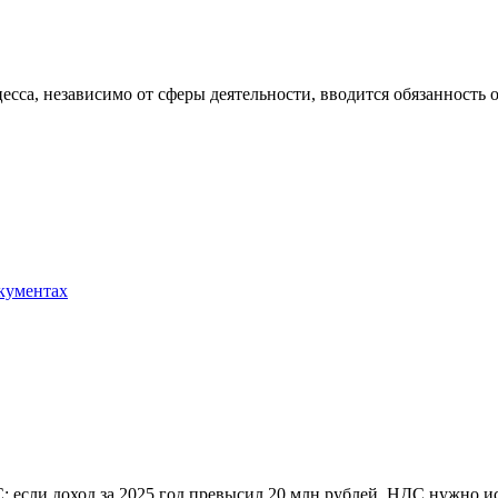
оцесса, независимо от сферы деятельности, вводится обязанност
окументах
 если доход за 2025 год превысил 20 млн рублей, НДС нужно ис