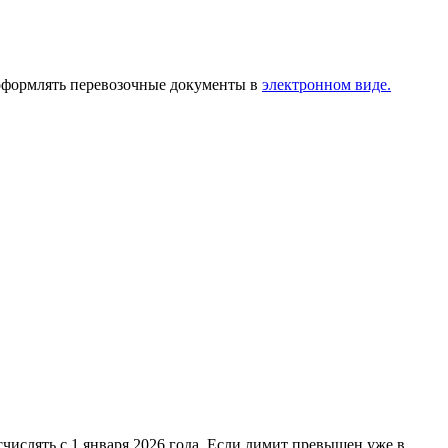
ь оформлять перевозочные документы в
электронном виде.
числять с 1 января 2026 года. Если лимит превышен уже в